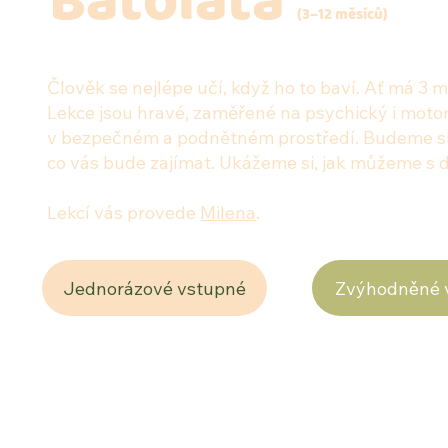
Batolata
(3–12 měsíců)
Člověk se nejlépe učí, když ho to baví. Ať má 3 m
Lekce jsou hravé, zaměřené na psychický i motori
v bezpečném a podnětném prostředí. Budeme si po
co vás bude zajímat. Ukážeme si, jak můžeme s d
Lekcí vás provede
Milena
.
Jednorázové vstupné
Zvýhodněné 