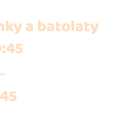
nky a batolaty
0:45
ky)
:45