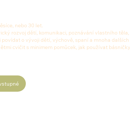
ěsíce, nebo 30 let.
cký rozvoj dětí, komunikaci, poznávání vlastního těla,
vídat o vývoji dětí, výchově, spaní a mnoha dalších v
ětmi cvičit s minimem pomůcek, jak používat básničky
vstupné