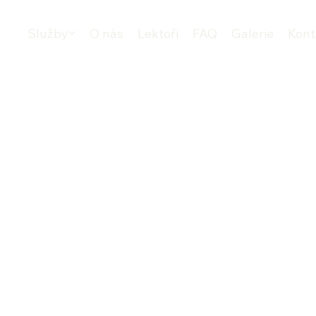
Služby
O nás
Lektoři
FAQ
Galerie
Kont